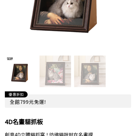
優惠折扣
全館799元免運!
4D名畫貓抓板
創意4D立體貓抓窩 ! 彷彿貓咪就在名畫裡